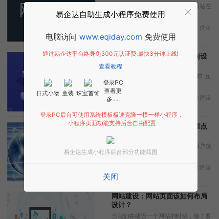
在网站优化推广的过程中，有时网站在
易企达自助生成小程序免费使用
优化网站的过...
2026年7月18日
网站建设
,
推广优化
电脑访问
www.eqiday.com
免费使用
通过易企达平台终身免300元认证费,最快3分钟上线!
网站建设：网站产品页该如何设
计？
查看教程
互联网是个创造奇迹的地方，目前“互
登录PC
联网+”...
查看更
日式小物
童装
珠宝首饰
2026年7月18日
网站建设
,
网站建设
多.....
登录PC后台可使用系统模板极速克隆一模一样小程序，
小程序页面功能支持后台自由配置
网站建设：手机网站设计的重点
是什么？
互联网的高速发展，手机上网的用户越
易企达生成小程序后台部分功能截图
来越多，手机...
2026年7月18日
网站建设
,
网站建设
关闭
网站建设：网站页面该如何布局
设计？
当我们在建设一个网站的时候，除了要