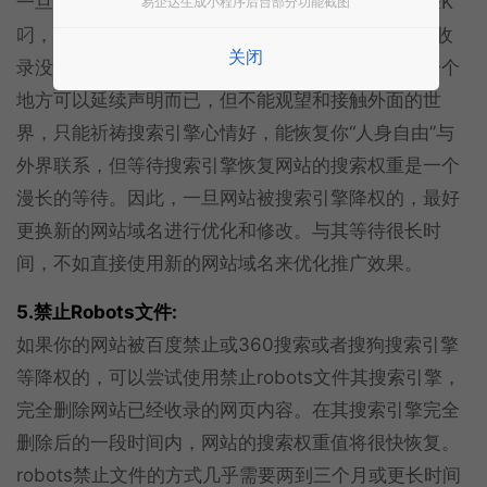
一旦搜索引擎降权网站，网站几乎相当于被搜索引擎K
易企达生成小程序后台部分功能截图
叼，只是比K网站多一些收录而已，不幸的是，这些收
关闭
录没有排名，相当于被搜索引擎打入冷宫，让你有一个
地方可以延续声明而已，但不能观望和接触外面的世
界，只能祈祷搜索引擎心情好，能恢复你“人身自由”与
外界联系，但等待搜索引擎恢复网站的搜索权重是一个
漫长的等待。因此，一旦网站被搜索引擎降权的，最好
更换新的网站域名进行优化和修改。与其等待很长时
间，不如直接使用新的网站域名来优化推广效果。
5.禁止Robots文件:
如果你的网站被百度禁止或360搜索或者搜狗搜索引擎
等降权的，可以尝试使用禁止robots文件其搜索引擎，
完全删除网站已经收录的网页内容。在其搜索引擎完全
删除后的一段时间内，网站的搜索权重值将很快恢复。
robots禁止文件的方式几乎需要两到三个月或更长时间