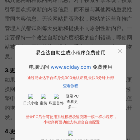
引擎喜欢抓取新的内容信息，而不是与其他网站重复性
雷同内容信息。无论网站是否降权，网站的运营和推广
管理人员都试图每天更新和提供不同原创性新内容。一
定要保持一个改过自新的态度积极的自纠错误，即使网
站被降权，网站的搜索排名权重也会在一到三个月内恢
易企达自助生成小程序免费使用
复。
电脑访问
www.eqiday.com
免费使用
3.更换模板和核心内容：
通过易企达平台终身免300元认证费,最快3分钟上线!
如果网站意外降权的，作为网站
运营推广
人员，可以更
查看教程
换网站模板和核心内容，做一个新网站，然后向搜索引
登录PC
擎申请快照更新，这种方式也可以快速解决网站权重值
查看更
日式小物
童装
珠宝首饰
多.....
的恢复，这种方式也非常有效，只是这种方式比较耗开
发。
登录PC后台可使用系统模板极速克隆一模一样小程序，
小程序页面功能支持后台自由配置
4.更改网站域名：