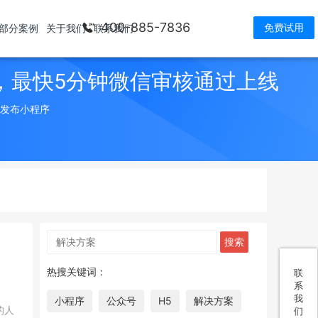
400-885-7836
免费试用
部分案例
关于我们
联系我们
，最快5分钟微信审核通过上线
> 发布小程序
热搜关键词：
联
系
我
小程序
公众号
H5
解决方案
的人
们