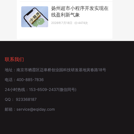
扬州超市小程序开发实现在
线盈利新气象
2026年7月18日
4474次
联系我们
地址：
南京市栖霞区迈皋桥创业园科技研发基地寅春路18号
电话：
400-885-7836
24小时热线：
153-6509-2437
(微信同号)
QQ：
923368187
邮箱：
service@eqiday.com