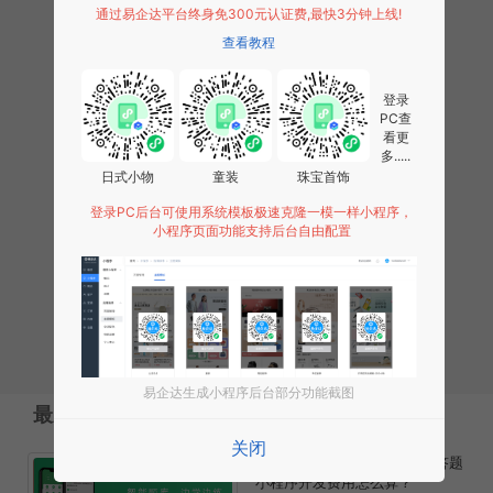
快递
通过易企达平台终身免300元认证费,最快3分钟上线!
查看教程
汽车
交通
登录
PC查
快递邮政
看更
多.....
理财
日式小物
童装
珠宝首饰
政务
登录PC后台可使用系统模板极速克隆一模一样小程序，
小程序页面功能支持后台自由配置
公益
体育
商业
书影音
易企达生成小程序后台部分功能截图
最新文章
关闭
答题小程序开发需要多少钱?答题
小程序开发费用怎么算？