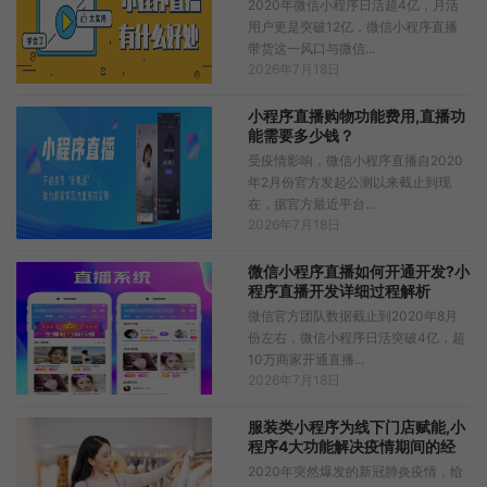
2020年微信小程序日活超4亿，月活
用户更是突破12亿，微信小程序直播
带货这一风口与微信...
2026年7月18日
小程序直播购物功能费用,直播功
能需要多少钱？
受疫情影响，微信小程序直播自2020
年2月份官方发起公测以来截止到现
在，据官方最近平台...
2026年7月18日
微信小程序直播如何开通开发?小
程序直播开发详细过程解析
微信官方团队数据截止到2020年8月
份左右，微信小程序日活突破4亿，超
10万商家开通直播...
2026年7月18日
服装类小程序为线下门店赋能,小
程序4大功能解决疫情期间的经
营难题！
2020年突然爆发的新冠肺炎疫情，给