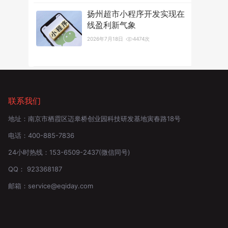
扬州超市小程序开发实现在
线盈利新气象
2026年7月18日
4474次
联系我们
地址：
南京市栖霞区迈皋桥创业园科技研发基地寅春路18号
电话：
400-885-7836
24小时热线：
153-6509-2437
(微信同号)
QQ：
923368187
邮箱：
service@eqiday.com