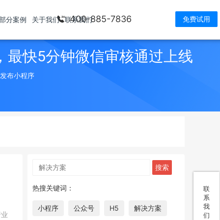
400-885-7836
免费试用
部分案例
关于我们
联系我们
，最快5分钟微信审核通过上线
> 发布小程序
热搜关键词：
联
系
我
小程序
公众号
H5
解决方案
行业
们