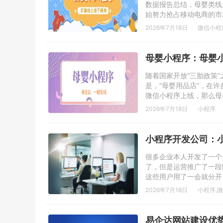
数据报告总结，母婴类线
始努力抢占移动电商的市
2026年7月18日
微信小程
母婴小程序：母婴
随着国家开放“三胎政策
是，“母婴用品店”，在
微信小程序上线，那么母
2026年7月18日
小程序
小程序开发公司：
很多企业本人开发了一个
了，但是运营推广了一段
这些用户用了一会就分开
2026年7月18日
小程序
,
微
易企达网站建设优