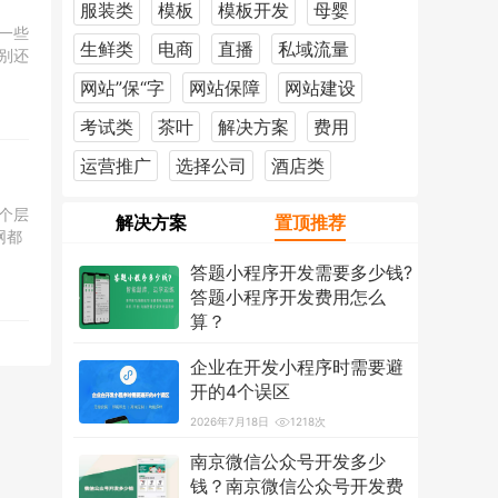
服装类
模板
模板开发
母婴
一些
生鲜类
电商
直播
私域流量
别还
网站”保“字
网站保障
网站建设
考试类
茶叶
解决方案
费用
运营推广
选择公司
酒店类
个层
解决方案
置顶推荐
网都
答题小程序开发需要多少钱?
答题小程序开发费用怎么
算？
2026年7月18日
1223次
企业在开发小程序时需要避
开的4个误区
2026年7月18日
1218次
南京微信公众号开发多少
钱？南京微信公众号开发费