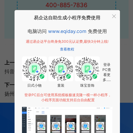
400-885-7836
易企达自助生成小程序免费使用
点击获取报价
电脑访问
www.eqiday.com
免费使用
通过易企达平台终身免300元认证费,最快3分钟上线!
查看教程
标签:
常见问题
网站建设
小程序
上一篇:
登录
PC查
抖音小程序开通5个注意事项以及开通的5个步骤
看更
多.....
下一篇:
日式小物
童装
珠宝首饰
扬州超市小程序开发实现在线盈利新气象
登录PC后台可使用系统模板极速克隆一模一样小程序，
小程序页面功能支持后台自由配置
200
多项功能全部免费开发
全行业场景 适用
0 成本 0 门槛 一键生成
让每个商家都拥有适合自己的小程序