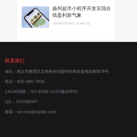
扬州超市小程序开发实现在
线盈利新气象
2026年7月18日
4473次
联系我们
地址：
南京市栖霞区迈皋桥创业园科技研发基地寅春路18号
电话：
400-885-7836
24小时热线：
153-6509-2437
(微信同号)
QQ：
923368187
邮箱：
service@eqiday.com