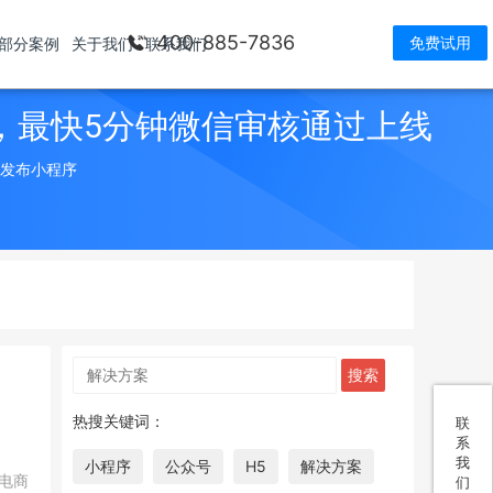
400-885-7836
免费试用
部分案例
关于我们
联系我们
，最快5分钟微信审核通过上线
> 发布小程序
热搜关键词：
联
系
我
小程序
公众号
H5
解决方案
电商
们