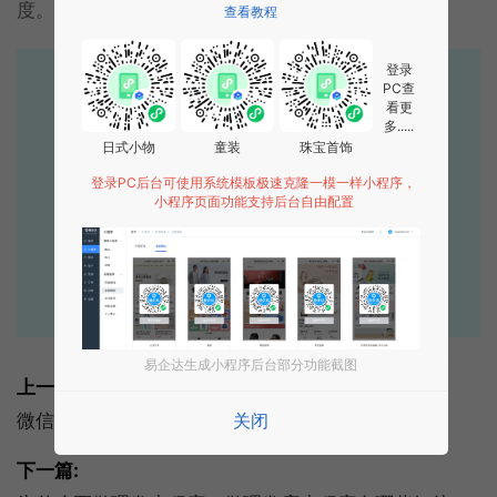
度。这样的经营方式当然不会失去顾客。
查看教程
登录
易企达10年行业沉淀！
PC查
看更
专业小程序、公众号H5 APP等软件开发
多.....
日式小物
童装
珠宝首饰
立即拨打电话享优惠
登录PC后台可使用系统模板极速克隆一模一样小程序，
小程序页面功能支持后台自由配置
400-885-7836
点击获取报价
易企达生成小程序后台部分功能截图
上一篇:
微信小程序分享到朋友圈即将闪亮登场！
关闭
下一篇: