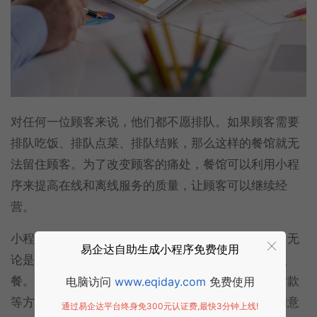
对任何一位顾客来说，他们都不愿排队。如果顾客需要
排队吃饭、排队点菜、排队结账，那么这样的餐馆就无
法留住顾客。为了改变顾客的痛处，餐馆可以利用小程
序来提高在线和离线服务的质量，让顾客可以继续经
营。
小程序在餐厅里，顾客可以看到高质量的服务功能，无
易企达自助生成小程序免费使用
论是去餐厅还是在网上找到小程序并通过扫码实现点
餐。顾客可以通过广州预订餐桌，可以通过订单、付款
电脑访问
www.eqiday.com
免费使用
等方式订购，很多操作都可以轻松完成，提高客户满意
通过易企达平台终身免300元认证费,最快3分钟上线!