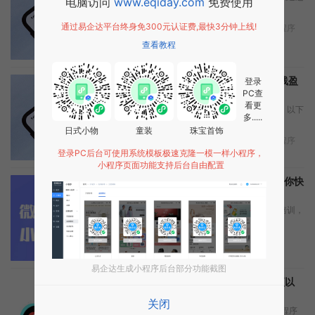
电脑访问
www.eqiday.com
免费使用
使用<web-vi...
通过易企达平台终身免300元认证费,最快3分钟上线!
2026年7月18日
行业动态
,
小程序
查看教程
扬州超市小程序开发实现在线盈
登录
利新气象
PC查
看更
对于扬州超市小程序的定制开发，以下
多.....
是南京小程序...
日式小物
童装
珠宝首饰
2026年7月18日
网站建设
,
小程序
登录PC后台可使用系统模板极速克隆一模一样小程序，
小程序页面功能支持后台自由配置
小程序开发技能培训7个帮助你快
速掌握实用技巧
如果您想要进行小程序开发技能培训，
以下是几个实...
2026年7月18日
小程序
易企达生成小程序后台部分功能截图
抖音小程序开通5个注意事项以
及开通的5个步骤
关闭
抖音小程序开通条件注意事项 小程序