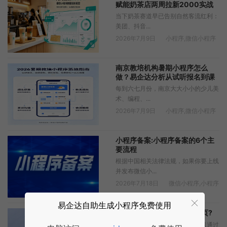
赋能奶茶店两周拉新2000实战
当下奶茶赛道早已告别自然客流红利：
美团、抖音...
2026年7月9日
小程序
,
微信小程序
南京教培机构暑期小程序怎么
做？易企达分析从试听报名到课
时核销完整教程
每到六七月份，南京大大小小的少儿美
术、编程、...
2026年7月9日
小程序
,
微信小程序
小程序备案:小程序备案的6个主
要流程
根据中国相关法律法规，如果你要上线
并发布微信小...
2026年7月18日
微信小程序
,
小程序
易企达自助生成小程序免费使用
微信小程序如何打开web网页?
在微信小程序中打开web网页可以通过