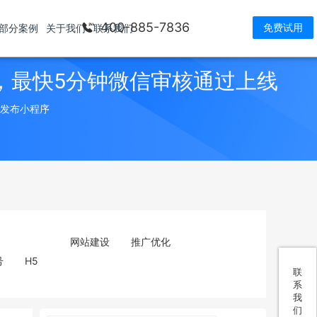
400-885-7836
免费试用
部分案例
关于我们
联系我们
，最快5分钟微信审核通过上线
> 发布小程序
网站建设
推广优化
号
H5
联
系
我
们