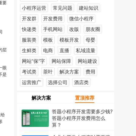
重要
小程序运营
常见问题
建站知识
开发群
开发费用
微信小程序
快递类
手机网站
改版
朋友圈
同
服装类
模板
模板开发
母婴
的层
生鲜类
电商
直播
私域流量
网站”保“字
网站保障
网站建设
一眼
考试类
茶叶
解决方案
费用
不是
运营推广
选择公司
酒店类
解决方案
置顶推荐
答题小程序开发需要多少钱?
性给
答题小程序开发费用怎么
形
算？
2026年7月18日
1222次