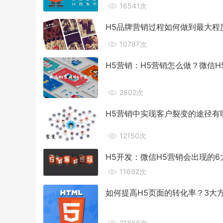
16541次
H5品牌营销过程如何做到最大程
10787次
H5营销：H5营销怎么做？微信H
2802次
H5营销中实现客户裂变的途径有
12150次
H5开发：微信H5营销会出现的
11692次
如何提高H5页面的转化率？3大
21866次