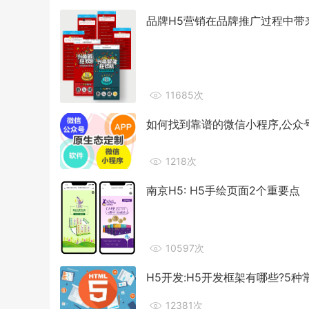
品牌H5营销在品牌推广过程中带
11685次
如何找到靠谱的微信小程序,公众
1218次
南京H5: H5手绘页面2个重要点
10597次
H5开发:H5开发框架有哪些?5种
12381次