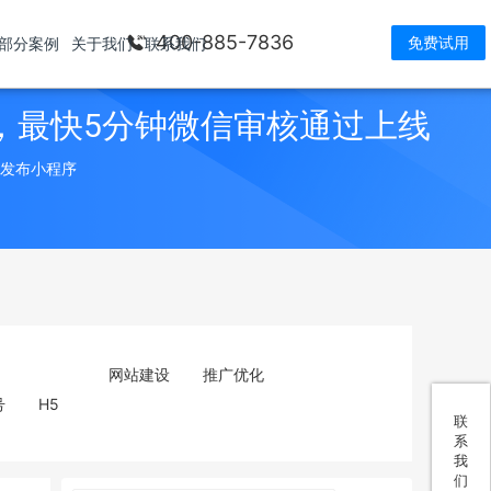
400-885-7836
免费试用
部分案例
关于我们
联系我们
，最快5分钟微信审核通过上线
> 发布小程序
网站建设
推广优化
号
H5
联
系
我
们