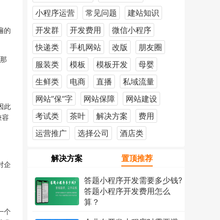
小程序运营
常见问题
建站知识
开发群
开发费用
微信小程序
遍的
快递类
手机网站
改版
朋友圈
那
服装类
模板
模板开发
母婴
生鲜类
电商
直播
私域流量
网站”保“字
网站保障
网站建设
因此
考试类
茶叶
解决方案
费用
兼容
运营推广
选择公司
酒店类
解决方案
置顶推荐
对企
答题小程序开发需要多少钱?
答题小程序开发费用怎么
算？
一个
2026年7月18日
1210次