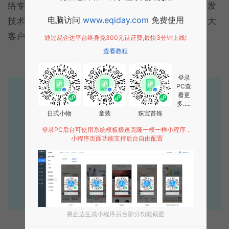
络专业的互联网服务商，拥有经验成熟的
网站建设
开发
电脑访问
www.eqiday.com
免费使用
技术团队，能够根据客户需求进行定制开发，深受广大
客户的信赖与喜爱，敬请加微信或者来电咨询~
通过易企达平台终身免300元认证费,最快3分钟上线!
查看教程
登录
PC查
易企达10年行业沉淀！
看更
多.....
专业小程序、公众号H5 APP等软件开发
日式小物
童装
珠宝首饰
登录PC后台可使用系统模板极速克隆一模一样小程序，
立即拨打电话享优惠
小程序页面功能支持后台自由配置
400-885-7836
点击获取报价
易企达生成小程序后台部分功能截图