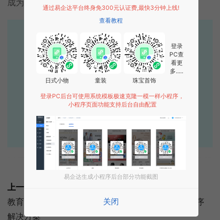
成为你们的优势和卖点！
通过易企达平台终身免300元认证费,最快3分钟上线!
查看教程
易企达10年行业沉淀！
登录
专业小程序、公众号H5 APP等软件开发
PC查
看更
多.....
立即拨打电话享优惠
日式小物
童装
珠宝首饰
400-885-7836
登录PC后台可使用系统模板极速克隆一模一样小程序，
小程序页面功能支持后台自由配置
点击获取报价
标签:
微信小程序
解决方案
朋友圈
易企达生成小程序后台部分功能截图
上一篇:
关闭
教育培训小程序:教育培训小程序功能,教育培训小程序
解决方案