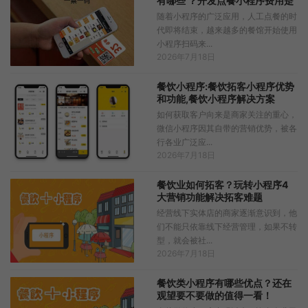
有哪些 ？开发点餐小程序费用是
多少
随着小程序的广泛应用，人工点餐的时
代即将结束，越来越多的餐馆开始使用
小程序扫码来...
2026年7月18日
餐饮小程序:餐饮拓客小程序优势
和功能,餐饮小程序解决方案
如何获取客户向来是商家关注的重心，
微信小程序因其自带的营销优势，被各
行各业广泛应...
2026年7月18日
餐饮业如何拓客？玩转小程序4
大营销功能解决拓客难题
经营线下实体店的商家逐渐意识到，他
们不能只依靠线下经营管理，如果不转
型，就会被社...
2026年7月18日
餐饮类小程序有哪些优点？还在
观望要不要做的值得一看！