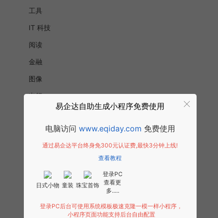
工具
IT 科技
阅读
金融
图像
出行
易企达自助生成小程序免费使用
办公
电脑访问
www.eqiday.com
免费使用
旅游
通过易企达平台终身免300元认证费,最快3分钟上线!
健康医疗
查看教程
社交
登录PC
游戏
查看更
日式小物
童装
珠宝首饰
多.....
房地产
登录PC后台可使用系统模板极速克隆一模一样小程序，
快递
小程序页面功能支持后台自由配置