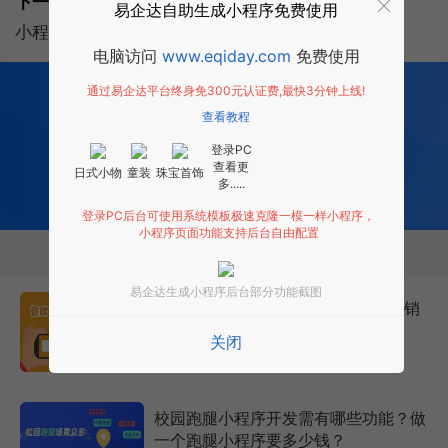
下一篇:
易企达自助生成小程序免费使用
小程序开发：微信小程序的制作流程是怎样的?
电脑访问
www.eqiday.com
免费使用
200
多项功能全部免费开发
通过易企达平台终身免300元认证费,最快3分钟上线!
全行业场景 适用
查看教程
0 成本 0 门槛 一键生成
登录PC
让每个商家都拥有适合自己的小程序
查看更
日式小物
童装
珠宝首饰
多.....
免费试用小程序
登录PC后台可使用系统模板极速克隆一模一样小程序，
小程序页面功能支持后台自由配置
相关推荐
易企达生成小程序后台部分功能截图
餐饮业如何拓客？玩转小程序4大营销
功能解决拓客难题
关闭
2026年7月18日
4909次
校园跑腿小程序开发需有哪些功能？做
一个跑腿小程序要多少钱？