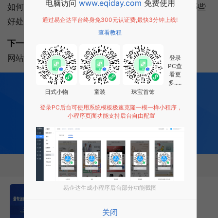
电脑访问
www.eqiday.com
免费使用
如何优化关键词排名？好的关键词排名给网站带来哪些
通过易企达平台终身免300元认证费,最快3分钟上线!
好处？
查看教程
下一篇:
网站建设：网页设计底部5个技巧
登录
PC查
看更
200
多项功能全部免费开发
多.....
日式小物
童装
珠宝首饰
全行业场景 适用
0 成本 0 门槛 一键生成
登录PC后台可使用系统模板极速克隆一模一样小程序，
小程序页面功能支持后台自由配置
让每个商家都拥有适合自己的小程序
免费试用小程序
相关推荐
易企达生成小程序后台部分功能截图
易企达网站建设优势
关闭
2026年7月18日
13883次