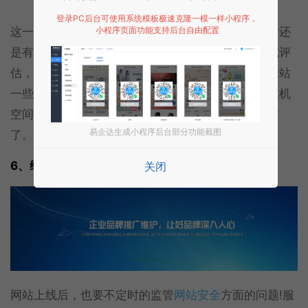
登录PC后台可使用系统模板极速克隆一模一样小程序，
这一步必不可少，当网站框架已成雏形了，由于网站还
小程序页面功能支持后台自由配置
是有很多不完善的地方，需要在网站上线前进行测试评
估，要从用户体验的角度多去观察，渐渐完善。当网站
一些小问题都解决后，就可以把网站数据传到虚拟主机
空间里，上传完毕后域名解析后就可以正常访问网站
易企达生成小程序后台部分功能截图
了。
6、维护推广
关闭
网站上线后，也要不定时的监管
网站安全
方面的问题!服