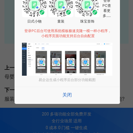
登录
PC查
400-885-7836
看更
多.....
日式小物
童装
珠宝首饰
点击获取报价
登录PC后台可使用系统模板极速克隆一模一样小程序，
小程序页面功能支持后台自由配置
标签:
电商
解决方案
酒店类
小程序
上一篇:
母婴小程序：母婴小程序商城如何推广
易企达生成小程序后台部分功能截图
下一篇:
关闭
服装租赁小程序:演出服装租赁小程序开发有哪些功能?
200
多项功能全部免费开发
全行业场景 适用
0 成本 0 门槛 一键生成