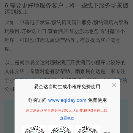
6.需要更好地服务客户，将一些线下服务场景搬
运到线上
比如，申请电子发票.预约房间清洁服务.预约酒店内部游
玩项目.订餐送上门.查看酒店周边游玩地点.通过微信小
程序，可以预订周边旅游产品等，有效提高客户满意
度。
以上是南京易企达对哪些酒店开发酒店小程序比较好的
具体介绍，希望对您有所帮助。南京易企达是一家专注
于
小程序开发
，
H5
开发，网络建设，微信
公众号开发
的
易企达自助生成小程序免费使用
公司，欢迎您的咨询。
电脑访问
www.eqiday.com
免费使用
易企达10年行业沉淀！
通过易企达平台终身免300元认证费,最快3分钟上线!
专业小程序、公众号H5 APP等软件开发
查看教程
立即拨打电话享优惠