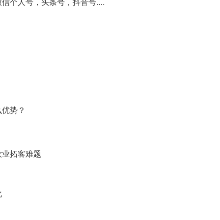
信个人号，头条号，抖音号….
么优势？
饮业拓客难题
化