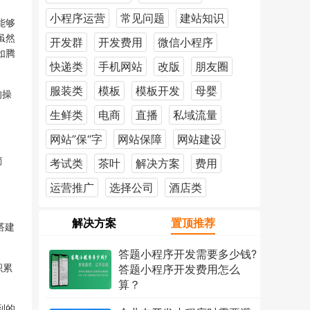
小程序运营
常见问题
建站知识
能够
虽然
开发群
开发费用
微信小程序
如腾
快递类
手机网站
改版
朋友圈
服装类
模板
模板开发
母婴
的操
生鲜类
电商
直播
私域流量
网站”保“字
网站保障
网站建设
简
考试类
茶叶
解决方案
费用
运营推广
选择公司
酒店类
解决方案
置顶推荐
搭建
答题小程序开发需要多少钱?
积累
答题小程序开发费用怎么
算？
2026年7月18日
1223次
到的