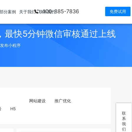
400-885-7836
免费试用
部分案例
关于我们
联系我们
，最快5分钟微信审核通过上线
> 发布小程序
网站建设
推广优化
号
H5
联
系
我
们