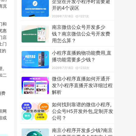
企业在开发小程序时需要避
情况
开的4个误区
2026年7月18日
1221次
门和
南京微信公众号开发多少
优惠
钱？南京微信公众号开发费
门店
用怎么算？
上门
2026年7月18日
3604次
度的
小程序直播购物功能费用,直
播功能需要多少钱？
理。
2026年7月18日
1232次
和二
微信小程序直播如何开通开
发?小程序直播开发详细过程
解析
消费
2026年7月18日
1257次
如何找到靠谱的微信小程序,
公众号H5开发外包,定制开发
联网
公司？
信或
2026年7月18日
1236次
南京小程序开发多少钱?南京