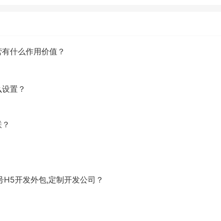
营有什么作用价值？
么设置？
联？
号H5开发外包,定制开发公司？