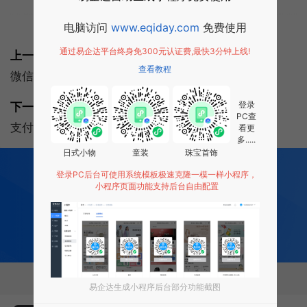
电脑访问
www.eqiday.com
免费使用
标签:
微信小程序
通过易企达平台终身免300元认证费,最快3分钟上线!
上一篇:
查看教程
微信小程序功能：微信小程序功能介绍
登录
下一篇:
PC查
支付宝小程序有哪些优势？支付小程序怎么开发？
看更
多.....
日式小物
童装
珠宝首饰
200
多项功能全部免费开发
登录PC后台可使用系统模板极速克隆一模一样小程序，
全行业场景 适用
小程序页面功能支持后台自由配置
0 成本 0 门槛 一键生成
让每个商家都拥有适合自己的小程序
免费试用小程序
相关推荐
易企达生成小程序后台部分功能截图