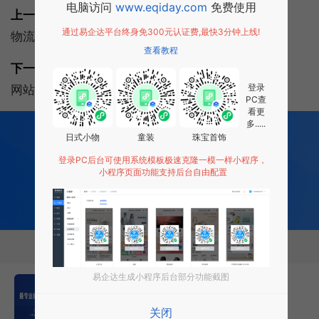
电脑访问
www.eqiday.com
免费使用
上一篇:
通过易企达平台终身免300元认证费,最快3分钟上线!
物流公司网站建设做好需具备3个要点
查看教程
下一篇:
登录
网站设计时不可犯的6点错误
PC查
看更
多.....
200
多项功能全部免费开发
日式小物
童装
珠宝首饰
全行业场景 适用
0 成本 0 门槛 一键生成
登录PC后台可使用系统模板极速克隆一模一样小程序，
小程序页面功能支持后台自由配置
让每个商家都拥有适合自己的小程序
免费试用小程序
相关推荐
易企达生成小程序后台部分功能截图
易企达网站建设优势
关闭