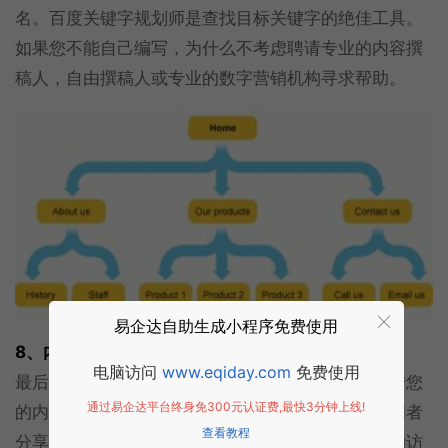
名。百度关键字规划师是查找目标关键字的绝佳工具。
如果您不能自己编写，为什么不考虑聘请专业的内容撰
稿人，自由撰稿人或专业的数字营销机构寻求帮助。
易企达自助生成小程序免费使用
8、内容推广
电脑访问
www.eqiday.com
免费使用
最后但并非最不重要的是，您需要有一个区域来宣传您
通过易企达平台终身免300元认证费,最快3分钟上线!
的内容，包括视频，下载和文章。博客是与您的访问者
查看教程
分享您熟悉的业务领域信息的绝佳方式。它允许您的访