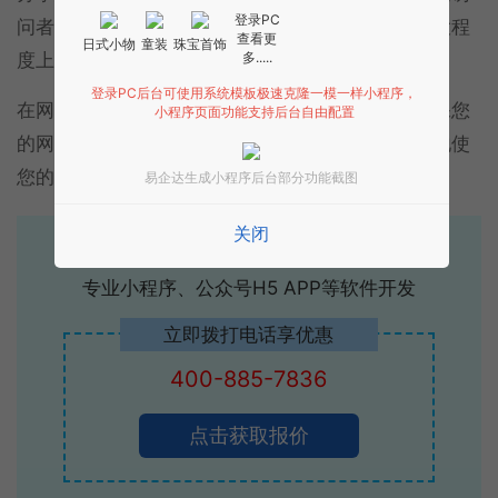
登录PC
问者将您视为您所在领域的专业人士。这可以在很大程
查看更
日式小物
童装
珠宝首饰
多.....
度上建立信任。
登录PC后台可使用系统模板极速克隆一模一样小程序，
在网站制作时，您需要考虑许多不同的事情，以确保您
小程序页面功能支持后台自由配置
的网站取得成功。通过整合这些内容，您可以轻松地使
您的网站对访问者友好。
易企达生成小程序后台部分功能截图
关闭
易企达10年行业沉淀！
专业小程序、公众号H5 APP等软件开发
立即拨打电话享优惠
400-885-7836
点击获取报价