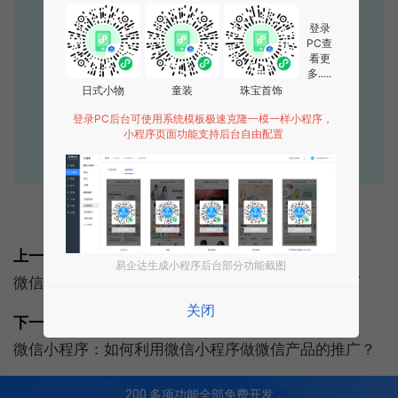
专业小程序、公众号H5 APP等软件开发
登录
PC查
立即拨打电话享优惠
看更
多.....
400-885-7836
日式小物
童装
珠宝首饰
登录PC后台可使用系统模板极速克隆一模一样小程序，
点击获取报价
小程序页面功能支持后台自由配置
标签:
微信小程序
常见问题
上一篇:
易企达生成小程序后台部分功能截图
微信小程序成功的案例有哪些？从四大行业来了解下
关闭
下一篇:
微信小程序：如何利用微信小程序做微信产品的推广？
200
多项功能全部免费开发