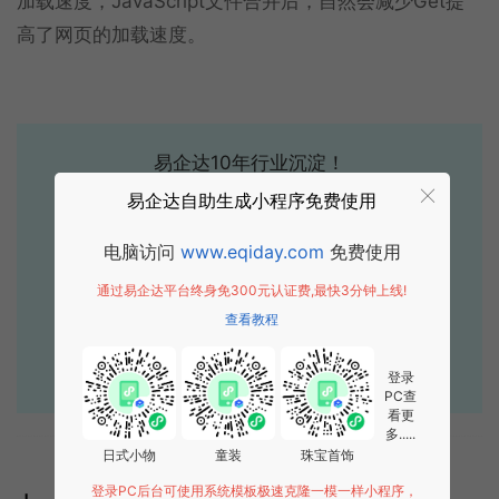
加载速度，JavaScript文件合并后，自然会减少Get提
高了网页的加载速度。
易企达10年行业沉淀！
专业小程序、公众号H5 APP等软件开发
易企达自助生成小程序免费使用
立即拨打电话享优惠
电脑访问
www.eqiday.com
免费使用
400-885-7836
通过易企达平台终身免300元认证费,最快3分钟上线!
查看教程
点击获取报价
登录
PC查
看更
多.....
日式小物
童装
珠宝首饰
标签:
运营推广
网站建设
登录PC后台可使用系统模板极速克隆一模一样小程序，