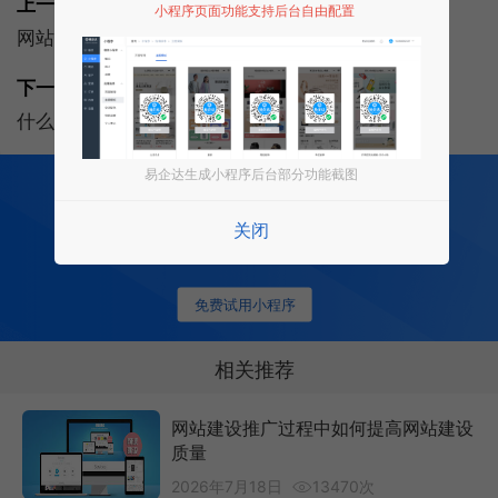
上一篇:
小程序页面功能支持后台自由配置
网站图片优化的5个小技巧
下一篇:
什么是私域流量?私域流量给企业带来那些好处？
易企达生成小程序后台部分功能截图
200
多项功能全部免费开发
全行业场景 适用
关闭
0 成本 0 门槛 一键生成
让每个商家都拥有适合自己的小程序
免费试用小程序
相关推荐
网站建设推广过程中如何提高网站建设
质量
2026年7月18日
13470次