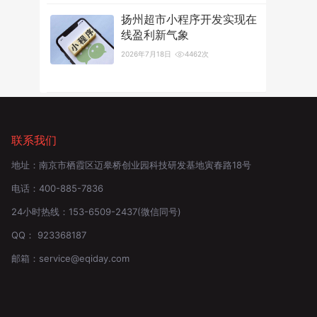
扬州超市小程序开发实现在
线盈利新气象
2026年7月18日
4462次
联系我们
地址：
南京市栖霞区迈皋桥创业园科技研发基地寅春路18号
电话：
400-885-7836
24小时热线：
153-6509-2437
(微信同号)
QQ：
923368187
邮箱：
service@eqiday.com