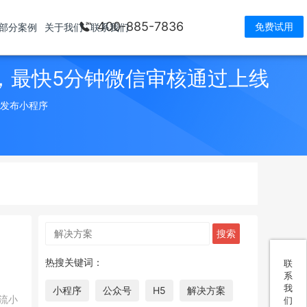
400-885-7836
免费试用
部分案例
关于我们
联系我们
，最快5分钟微信审核通过上线
> 发布小程序
热搜关键词：
联
系
我
小程序
公众号
H5
解决方案
流小
们