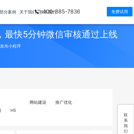
400-885-7836
免费试用
部分案例
关于我们
联系我们
，最快5分钟微信审核通过上线
> 发布小程序
网站建设
推广优化
号
H5
联
系
我
们