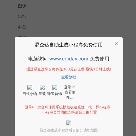
图像
出行
办公
旅游
易企达自助生成小程序免费使用
健康医疗
电脑访问
www.eqiday.com
免费使用
社交
通过易企达平台终身免300元认证费,最快3分钟上线!
游戏
查看教程
房地产
登录PC
快递
查看更
日式小物
童装
珠宝首饰
多.....
汽车
登录PC后台可使用系统模板极速克隆一模一样小程序，
交通
小程序页面功能支持后台自由配置
快递邮政
易企达生成小程序后台部分功能截图
理财