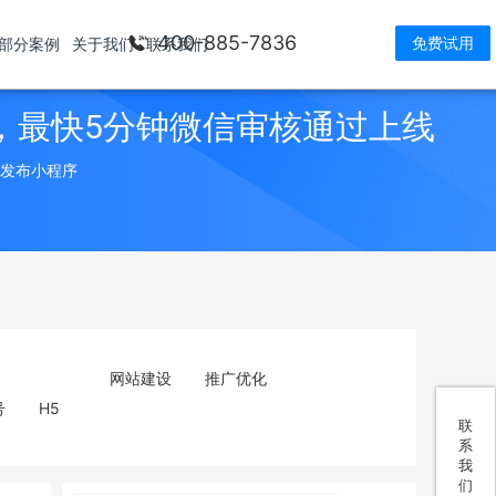
400-885-7836
免费试用
部分案例
关于我们
联系我们
，最快5分钟微信审核通过上线
> 发布小程序
网站建设
推广优化
号
H5
联
系
我
们