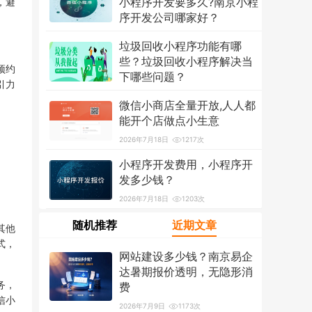
小程序开发要多久?南京小程
，避
序开发公司哪家好？
2026年7月18日
1303次
垃圾回收小程序功能有哪
些？垃圾回收小程序解决当
预约
下哪些问题？
引力
2026年7月18日
1208次
微信小商店全量开放,人人都
能开个店做点小生意
2026年7月18日
1217次
小程序开发费用，小程序开
发多少钱？
2026年7月18日
1203次
随机推荐
近期文章
其他
式，
网站建设多少钱？南京易企
达暑期报价透明，无隐形消
务，
费
信小
2026年7月9日
1173次