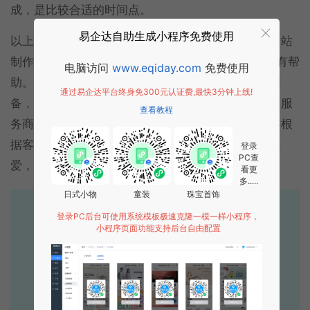
成，是比较合适的时间点。
易企达自助生成小程序免费使用
以上就是易企达网络为大家介绍的网站建设：影响网站
制作水准的因素有哪些？5个因素总结，希望对大家有帮
电脑访问
www.eqiday.com
免费使用
助。想要获得高水准的网站，就要在这些方面做好准
通过易企达平台终身免300元认证费,最快3分钟上线!
备，以此提升网站的质量。易企达网络专业的互联网服
查看教程
务商，拥有经验成熟的网站建设开发技术团队，能够根
据客户需求进行定制开发，深受广大客户的信赖与喜
登录
PC查
爱，敬请加微信或者来电咨询~
看更
多.....
日式小物
童装
珠宝首饰
易企达10年行业沉淀！
登录PC后台可使用系统模板极速克隆一模一样小程序，
小程序页面功能支持后台自由配置
专业小程序、公众号H5 APP等软件开发
立即拨打电话享优惠
400-885-7836