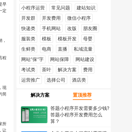
是早
小程序运营
常见问题
建站知识
一定
开发群
开发费用
微信小程序
快递类
手机网站
改版
朋友圈
服装类
模板
模板开发
母婴
销，
。
生鲜类
电商
直播
私域流量
店程
网站”保“字
网站保障
网站建设
考试类
茶叶
解决方案
费用
运营推广
选择公司
酒店类
，现
的简
解决方案
置顶推荐
答题小程序开发需要多少钱?
答题小程序开发费用怎么
算？
家所
2026年7月18日
1223次
，让