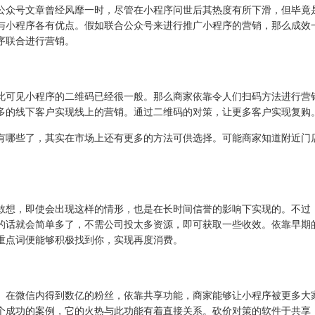
公众号文章曾经风靡一时，尽管在小程序问世后其热度有所下滑，但毕竟
与小程序各有优点。假如联合公众号来进行推广小程序的营销，那么成效
序联合进行营销。
此可见小程序的二维码已经很一般。那么商家依靠令人们扫码方法进行营
多的线下客户实现线上的营销。通过二维码的对策，让更多客户实现复购
有哪些了，其实在市场上还有更多的方法可供选择。可能商家知道附近门
敢想，即使会出现这样的情形，也是在长时间信誉的影响下实现的。不过
的话就会简单多了，不需公司投太多资源，即可获取一些收效。依靠早期
重点词便能够积极找到你，实现再度消费。
。在微信内得到数亿的粉丝，依靠共享功能，商家能够让小程序被更多大
个成功的案例，它的火热与此功能有着直接关系。砍价对策的软件于共享