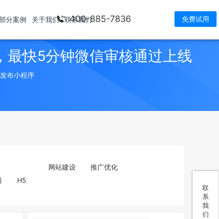
400-885-7836
免费试用
部分案例
关于我们
联系我们
，最快5分钟微信审核通过上线
> 发布小程序
网站建设
推广优化
号
H5
联
系
我
们