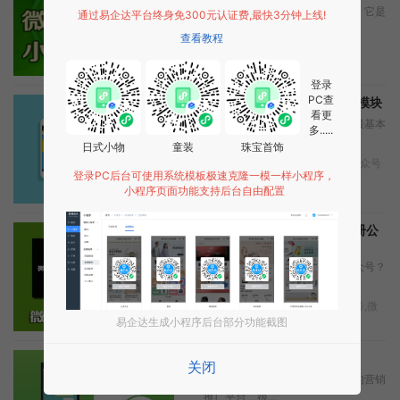
相信大家对微信公众号并不陌生，它是
通过易企达平台终身免300元认证费,最快3分钟上线!
每个公司和商...
查看教程
2026年7月18日
公众号
,
H5
登录
PC查
微官网的4个优势和5个功能模块
看更
微官网是微信微信的公众号开发最基本
多.....
的功能之一。...
日式小物
童装
珠宝首饰
2026年7月18日
公众号
,
H5
,
公众号
登录PC后台可使用系统模板极速克隆一模一样小程序，
小程序页面功能支持后台自由配置
公众号是什么？为什么要注册公
众号？公众号有哪些好处？
公众号是什么？为什么要注册公众号？
公众号有哪些...
2026年7月18日
小程序
,
公众号
,
微
信小程序
,
公众号
易企达生成小程序后台部分功能截图
微信公众号开发的4个好处
关闭
微信公众号是很多企业都会使用的营销
推广平台。很...