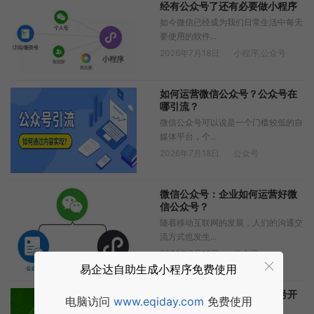
经有公众号了还有必要做小程序
吗？
如今微信已经成为我们日常生活中每天
要使用的软件...
2026年7月18日
小程序
,
公众号
如何运营微信公众号？公众号在
哪引流？
微信公众号可以说是一个门槛较低的自
媒体平台，个...
2026年7月18日
公众号
微信公众号：企业如何运营好微
信公众号？
随着移动互联网的发展，人们的沟通交
流方式也发生...
2026年7月18日
公众号
易企达自助生成小程序免费使用
微信公众号开发：微信公众号开
电脑访问
www.eqiday.com
免费使用
发需要多少钱？