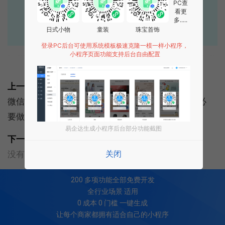
PC查
看更
点击获取报价
多.....
日式小物
童装
珠宝首饰
登录PC后台可使用系统模板极速克隆一模一样小程序，
小程序页面功能支持后台自由配置
标签:
公众号
公众号运营
上一篇:
微信公众号和小程序的区别 ，已经有公众号了还有必
要做小程序吗？
易企达生成小程序后台部分功能截图
下一篇:
关闭
没有了
200
多项功能全部免费开发
全行业场景 适用
0 成本 0 门槛 一键生成
让每个商家都拥有适合自己的小程序