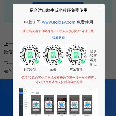
点击获取报价
易企达自助生成小程序免费使用
电脑访问
www.eqiday.com
免费使用
通过易企达平台终身免300元认证费,最快3分钟上线!
标签:
公众号
公众号运营
查看教程
上一篇:
登录
微信公众号开发：微信公众号开发需要多少钱？
PC查
看更
下一篇:
多.....
日式小物
童装
珠宝首饰
如何运营微信公众号？公众号在哪引流？
登录PC后台可使用系统模板极速克隆一模一样小程序，
小程序页面功能支持后台自由配置
200
多项功能全部免费开发
全行业场景 适用
0 成本 0 门槛 一键生成
让每个商家都拥有适合自己的小程序
免费试用小程序