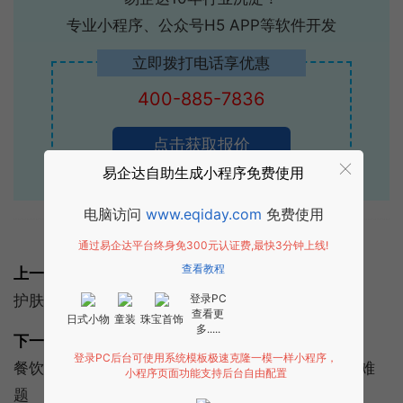
专业小程序、公众号H5 APP等软件开发
立即拨打电话享优惠
400-885-7836
点击获取报价
易企达自助生成小程序免费使用
电脑访问
www.eqiday.com
免费使用
标签:
微信小程序
解决方案
通过易企达平台终身免300元认证费,最快3分钟上线!
查看教程
上一篇:
护肤美容小程序:护肤美容小程序的功能和解决方案
登录PC
查看更
日式小物
童装
珠宝首饰
多.....
下一篇:
登录PC后台可使用系统模板极速克隆一模一样小程序，
餐饮业如何拓客？玩转小程序4大营销功能解决拓客难
小程序页面功能支持后台自由配置
题