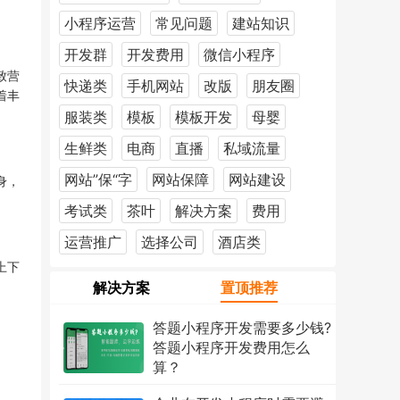
小程序运营
常见问题
建站知识
开发群
开发费用
微信小程序
致营
快递类
手机网站
改版
朋友圈
着丰
服装类
模板
模板开发
母婴
生鲜类
电商
直播
私域流量
网站”保“字
网站保障
网站建设
身，
考试类
茶叶
解决方案
费用
运营推广
选择公司
酒店类
上下
解决方案
置顶推荐
答题小程序开发需要多少钱?
答题小程序开发费用怎么
算？
2026年7月18日
1223次