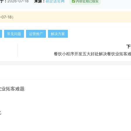
于：
2026-07-18
来源：
易企达官网
内容近期已核实
7-18）
常见问题
运营推广
解决方案
下
餐饮小程序开发五大好处解决餐饮业拓客
饮业拓客难题
化