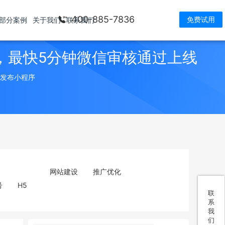
400-885-7836
免费试用
部分案例
关于我们
联系我们
，最快5分钟微信审核通过上线
> 发布小程序
网站建设
推广优化
号
H5
联
系
我
们