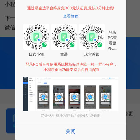
小程序开发技能培训7个帮助你快速掌握实用技巧
通过易企达平台终身免300元认证费,最快3分钟上线!
查看教程
下一篇:
微信小程序如何打开web网页?
登录
PC查
看更
200
多项功能全部免费开发
多.....
全行业场景 适用
日式小物
童装
珠宝首饰
0 成本 0 门槛 一键生成
登录PC后台可使用系统模板极速克隆一模一样小程序，
让每个商家都拥有适合自己的小程序
小程序页面功能支持后台自由配置
免费试用小程序
相关推荐
微信小程序让收发快递更高效更便捷更
易企达生成小程序后台部分功能截图
加信息化
2026年7月18日
14289次
关闭