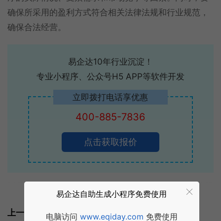
确保所采用的盈利方式符合相关法律法规和行业规范，
确保合法经营。
易企达10年行业沉淀！
专业小程序、公众号H5 APP等软件开发
立即拨打电话享优惠
400-885-7836
点击获取报价
易企达自助生成小程序免费使用
标签:
微信小程序
小程序运营
上一篇:
电脑访问
www.eqiday.com
免费使用