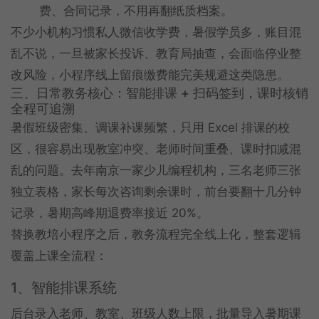
费、合同记录，不用再翻纸质档案。
不少小机构习惯私人微信收学费，暑假学员多，账目混
乱不说，一旦被家长投诉、教育局抽查，会面临停业整
改风险，小程序线上留痕缴费能完美规避这类隐患。
三、日常教务核心：智能排课 + 扫码签到，课时核销
全程可追溯
暑假班级密集、调课补课频繁，只用 Excel 排课的校
区，很容易出现教室冲突、老师时间重叠、课时扣减混
乱的问题。去年南京一家少儿编程机构，三名老师三张
独立表格，家长每次咨询剩余课时，前台要翻十几分钟
记录，暑期高峰期退费率接近 20%。
替换教培小程序之后，教务流程完全线上化，整套逻辑
覆盖上课全流程：
1、智能排课系统
后台录入老师、教室、班级人数上限，批量导入暑期课