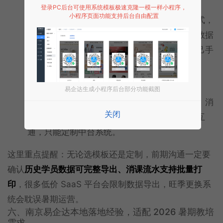
多校区、稳定老生池（300 人以上）
登录PC后台可使用系统模板极速克隆一模一样小程序，
小程序页面功能支持后台自由配置
优先定制开发，所有流程贴合校区自身教学模式，
合规消课、监管对账模块单独开发，全部学员数据
存储在机构自有后台，完整导出权限掌握在自己手
里，不会被平台锁定数据。
连锁多品牌培训机构
易企达生成小程序后台部分功能截图
需要搭建总部管理中台，统一管控各校区招生、消
关闭
课、财务报表，普通模板承载不了多校区数据互
通，只能定制中台系统。
这里重点提醒：无论选模板还是定制，前期沟通一定要
确认
历史学员数据可完整导出、消课流水支持批量打
印
，很多低价 SaaS 平台会限制数据导出，旺季更换系
统会耽误暑期运营。
六、南京易企达本地落地经验，适配 2026 暑期教培
需求