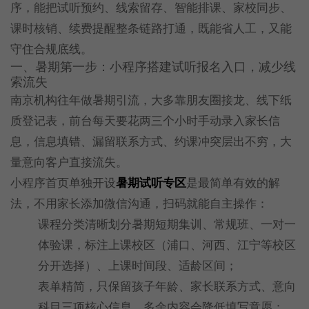
序，能把试听预约、线索留存、智能排课、家校同步、
课时核销、续费提醒整条链路打通，既能省人工，又能
守住合规底线。
一、暑期第一步：小程序搭建试听报名入口，减少线
索流失
南京机构往年做暑期引流，大多靠朋友圈接龙、线下纸
质登记表，前台每天要花两三个小时手动录入家长信
息，信息填错、漏留联系方式、约课冲突层出不穷，大
量意向客户直接流失。
小程序首页单独开设
暑期试听专区
是最简单有效的解
法，不用家长添加微信沟通，扫码就能自主操作：
课程分类清晰划分暑期短期集训、常规班、一对一
体验课，标注上课校区（浦口、河西、江宁等校区
分开选择）、上课时间段、适龄区间；
表单精简，只保留孩子年龄、家长联系方式、意向
科目三项核心信息，多余内容会降低填写意愿；