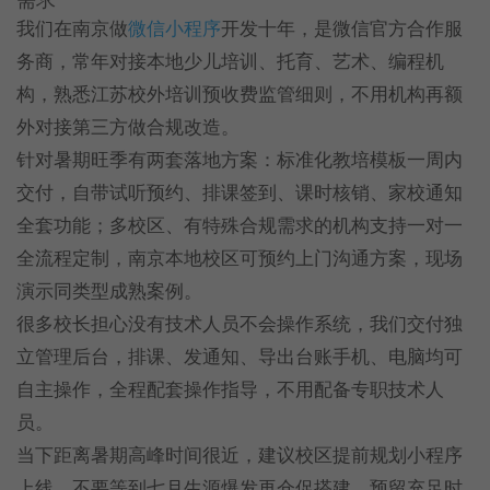
我们在南京做
微信小程序
开发十年，是微信官方合作服
务商，常年对接本地少儿培训、托育、艺术、编程机
构，熟悉江苏校外培训预收费监管细则，不用机构再额
外对接第三方做合规改造。
针对暑期旺季有两套落地方案：标准化教培模板一周内
交付，自带试听预约、排课签到、课时核销、家校通知
全套功能；多校区、有特殊合规需求的机构支持一对一
全流程定制，南京本地校区可预约上门沟通方案，现场
演示同类型成熟案例。
很多校长担心没有技术人员不会操作系统，我们交付独
立管理后台，排课、发通知、导出台账手机、电脑均可
自主操作，全程配套操作指导，不用配备专职技术人
员。
当下距离暑期高峰时间很近，建议校区提前规划小程序
上线，不要等到七月生源爆发再仓促搭建，预留充足时