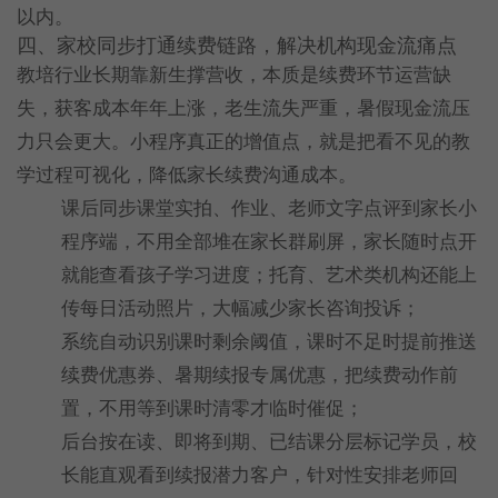
以内。
四、家校同步打通续费链路，解决机构现金流痛点
教培行业长期靠新生撑营收，本质是续费环节运营缺
失，获客成本年年上涨，老生流失严重，暑假现金流压
力只会更大。小程序真正的增值点，就是把看不见的教
学过程可视化，降低家长续费沟通成本。
课后同步课堂实拍、作业、老师文字点评到家长小
程序端，不用全部堆在家长群刷屏，家长随时点开
就能查看孩子学习进度；托育、艺术类机构还能上
传每日活动照片，大幅减少家长咨询投诉；
系统自动识别课时剩余阈值，课时不足时提前推送
续费优惠券、暑期续报专属优惠，把续费动作前
置，不用等到课时清零才临时催促；
后台按在读、即将到期、已结课分层标记学员，校
长能直观看到续报潜力客户，针对性安排老师回