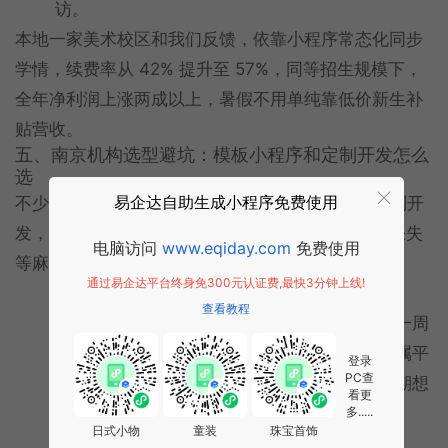
访。
本地一家美术校区和我们反馈，依靠小程序常态化同步
学情，续费率从 42% 提升至 57%，同等招生规模下，
全年净利润上涨两成以上，暑假不用单纯靠低价新生补
贴营收。
五、南京机构选型避坑：模板小程序和定制开发怎么
选
易企达自助生成小程序免费使用
不少南京校长咨询小程序时分不清模板 SaaS 和定制开
发，盲目跟风选择，后期出现数据绑定、合规功能缺失
电脑访问
www.eqiday.com
免费使用
等麻烦，结合本地校区规模给大家分情况说明：
通过易企达平台终身免300元认证费,最快3分钟上线!
单店小型机构、生源不稳定
查看教程
可以先用标准化教培模板小程序，按月付费，一周
内就能上线，前期投入低。短板是后台数据归属平
登录
PC查
台方，监管台账、监管账户对接功能简化，后期想
看更
迁移学员、课时数据有门槛。
多.....
日式小物
童装
珠宝首饰