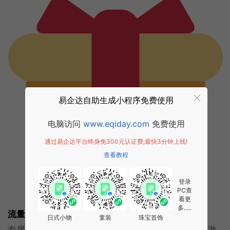
易企达自助生成小程序免费使用
电脑访问
www.eqiday.com
免费使用
通过易企达平台终身免300元认证费,最快3分钟上线!
查看教程
登录
PC查
看更
多.....
流量+变现双重激励
日式小物
童装
珠宝首饰
专属AI流量倾斜、平台曝光加持，同时开放广告变现激