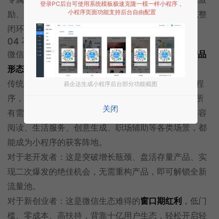
登录PC后台可使用系统模板极速克隆一模一样小程序，
小程序页面功能支持后台自由配置
励、虚拟支付能力，从流量获取到商业变现，形成完整
闭环，让AI能力直接转化为收益。
04 不止流量，重构小程序商业价值
微信AI接入，带给小程序的不只是新增流量，更是
产品
形态与商业价值的全面升级
。
传统小程序是“被动等待用户打开”，而AI赋能后的小程
易企达生成小程序后台部分功能截图
序，是“主动匹配用户需求”。用户在微信AI场景下的所
关闭
有需求，都将成为小程序的精准客源：工具查询、内容
阅读、生活服务、创意生成、职场辅助等各类场景，都
能成为小程序的获客阵地。
对于老开发者：这是突破增长瓶颈、盘活存量产品、实
现二次爆发的绝佳机会，无需重构产品，即可解锁全新
流量池。
对于新创业者：这是微信生态难得的
窗口期红利
，低门
槛、零成本、高扶持，背靠十亿用户生态，轻松开启轻