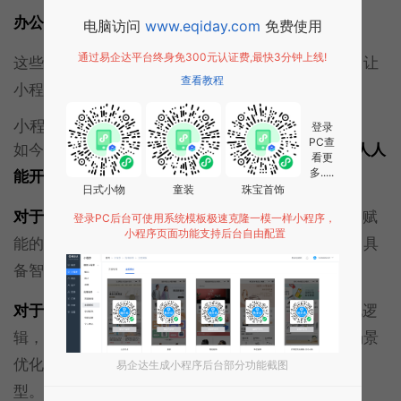
办公类小程序
：自动生成会议纪要，提升办公效率。
电脑访问
www.eqiday.com
免费使用
通过易企达平台终身免300元认证费,最快3分钟上线!
这些功能不仅丰富了服务场景，更提升了用户粘性，让
查看教程
小程序成为企业连接用户的
“桥梁”
。
小程序开发已进入AI时代
登录
PC查
如今，小程序开发早已进入
AI时代
，技术的革新让
“人人
看更
多.....
能开发、家家有小程序”
成为现实。
日式小物
童装
珠宝首饰
对于中小企业
：无需承担高额技术团队成本，借助AI赋
登录PC后台可使用系统模板极速克隆一模一样小程序，
小程序页面功能支持后台自由配置
能的小程序开发服务，就能快速拥有适配自身业务、具
备智能化优势的小程序，轻松切入数字化赛道。
对于开发者
：AI成为高效助手，自动生成代码、优化逻
辑，减少重复劳动，将更多精力投入到创意设计和场景
优化中，推动行业从
“人力密集型”
向
“技术智能型”
转
易企达生成小程序后台部分功能截图
型。