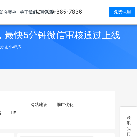
400-885-7836
免费试用
部分案例
关于我们
联系我们
，最快5分钟微信审核通过上线
> 发布小程序
网站建设
推广优化
号
H5
联
系
我
们