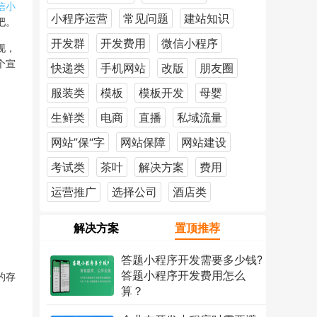
信小
小程序运营
常见问题
建站知识
吧。
开发群
开发费用
微信小程序
现，
个宣
快递类
手机网站
改版
朋友圈
服装类
模板
模板开发
母婴
生鲜类
电商
直播
私域流量
网站”保“字
网站保障
网站建设
考试类
茶叶
解决方案
费用
运营推广
选择公司
酒店类
解决方案
置顶推荐
答题小程序开发需要多少钱?
答题小程序开发费用怎么
的存
算？
2026年7月18日
1222次