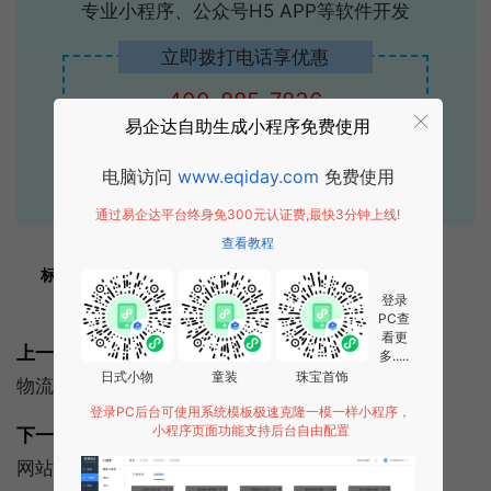
专业小程序、公众号H5 APP等软件开发
立即拨打电话享优惠
400-885-7836
易企达自助生成小程序免费使用
点击获取报价
电脑访问
www.eqiday.com
免费使用
通过易企达平台终身免300元认证费,最快3分钟上线!
查看教程
标签:
常见问题
解决方案
网站建设
网站设计
登录
化妆品
PC查
看更
上一篇:
多.....
日式小物
童装
珠宝首饰
物流网站建设需具备三大功能
登录PC后台可使用系统模板极速克隆一模一样小程序，
小程序页面功能支持后台自由配置
下一篇:
网站建设:企业网站建设的必要性