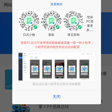
网站建设怎样提升网站信誉？三个方法分享
查看教程
登录
200
多项功能全部免费开发
PC查
全行业场景 适用
看更
0 成本 0 门槛 一键生成
多.....
让每个商家都拥有适合自己的小程序
日式小物
童装
珠宝首饰
登录PC后台可使用系统模板极速克隆一模一样小程序，
免费试用小程序
小程序页面功能支持后台自由配置
相关推荐
网站建设：互联网营销发展的趋势有哪
些？8大发展趋势总结
易企达生成小程序后台部分功能截图
2026年7月18日
2878次
关闭
南京网站建设公司：如何提升网站权
重？7个思路总结