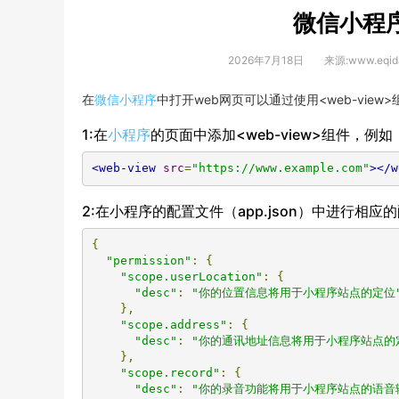
微信小程序
2026年7月18日
来源:www.eqid
在
微信小程序
中打开web网页可以通过使用<web-vie
1:在
小程序
的页面中添加<web-view>组件，例如
<web-view
src
=
"https://www.example.com"
></w
2:在小程序的配置文件（app.json）中进行相
{
"permission"
:
{
"scope.userLocation"
:
{
"desc"
:
"你的位置信息将用于小程序站点的定位
},
"scope.address"
:
{
"desc"
:
"你的通讯地址信息将用于小程序站点的
},
"scope.record"
:
{
"desc"
:
"你的录音功能将用于小程序站点的语音