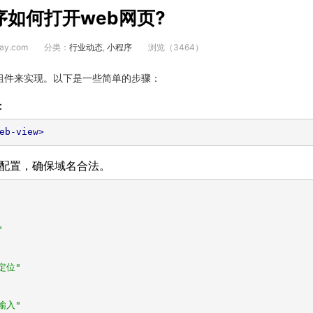
如何打开web网页?
ay.com
分类：
行业动态
,
小程序
浏览（3464）
w>组件来实现。以下是一些简单的步骤：
：
eb-view>
应的配置，确保域名合法。
"
定位"
输入"