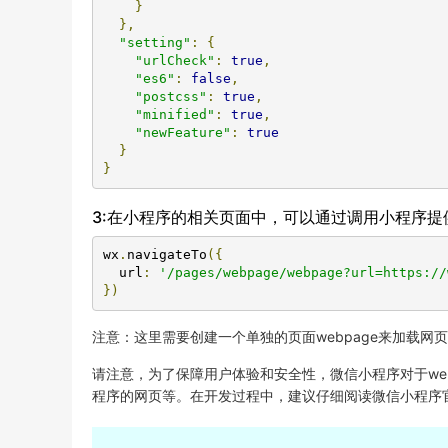
}
},
"setting"
:
{
"urlCheck"
:
true
,
"es6"
:
false
,
"postcss"
:
true
,
"minified"
:
true
,
"newFeature"
:
true
}
}
3:在小程序的相关页面中，可以通过调用小程序提
wx
.
navigateTo
({
  url
:
'/pages/webpage/webpage?url=https://
})
注意：这里需要创建一个单独的页面webpage来加载网页
请注意，为了保障用户体验和安全性，微信小程序对于web-
程序的网页等。在开发过程中，建议仔细阅读微信小程序