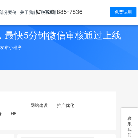
400-885-7836
免费试用
部分案例
关于我们
联系我们
，最快5分钟微信审核通过上线
> 发布小程序
网站建设
推广优化
号
H5
联
系
我
们