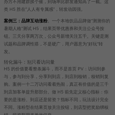
办方不用建群挨个催，到场率比群发通知高了一截。这
类 H5 胜在”人人有专属感”，转发动因强。
案例三：品牌互动涨粉
。一个本地饮品品牌做”测测你的
暑期人格”测试 H5，结果页带优惠券和关注公众号按
钮。三天分享两万次，公众号新增关注五千。关键是测
试题和品牌调性搭，不是硬广，用户愿意为”好玩”转
发。
转化漏斗：别只看访问量
H5 的价值要看整条漏斗，而不是首页 PV：访问到参
与，参与到分享，分享到到店，到店到核销，核销到复
购。案例一十二万访问看着热闹，真正有价值的是三千
到店加客单提升那部分。做 H5 前先定义核心指标：你
要的是涨粉、到店还是留资？指标不同，玩法设计完全
不同。涨粉型在结果页放关注按钮，到店型把奖励绑核
销，留资型用表单收信息。