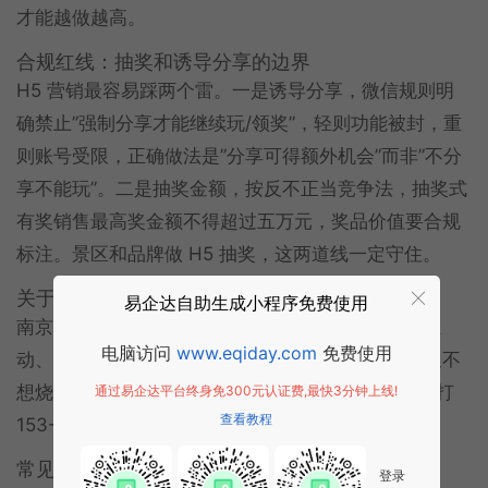
才能越做越高。
合规红线：抽奖和诱导分享的边界
H5 营销最容易踩两个雷。一是诱导分享，微信规则明
确禁止”强制分享才能继续玩/领奖”，轻则功能被封，重
则账号受限，正确做法是”分享可得额外机会”而非”不分
享不能玩”。二是抽奖金额，按反不正当竞争法，抽奖式
有奖销售最高奖金额不得超过五万元，奖品价值要合规
标注。景区和品牌做 H5 抽奖，这两道线一定守住。
关于南京易企达
易企达自助生成小程序免费使用
南京易企达网络科技是微信官方合作伙伴，做 H5 互
电脑访问
www.eqiday.com
免费使用
动、小程序和
公众号开发
十年以上。暑期想做活动又不
想烧钱，H5 是个性价比高的选择。南京本地聊方案打
通过易企达平台终身免300元认证费,最快3分钟上线!
查看教程
153-6509-2437。
常见问题
登录