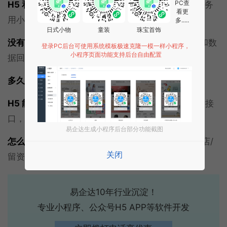
PC查
H5 和小程序怎么选？
一次性活动用 H5 快，长期服务
看更
用小程序，很多项目两者配合。
多.....
日式小物
童装
珠宝首饰
没有开发也能做吗？
简单模板能自己搭，要品牌化和数
登录PC后台可使用系统模板极速克隆一模一样小程序，
小程序页面功能支持后台自由配置
据回收建议定制。
多久能做出来？
模板型几天，定制互动两周内常见。
H5 能接微信支付吗？
能，但走微信网页授权和支付接
口，建议交给有经验的团队配，少踩坑。
易企达生成小程序后台部分功能截图
怎么判断 H5 成不成功？
看漏斗核心指标（涨粉/到店/
关闭
留资），不是只看访问量，并做渠道埋点复盘。
易企达10年行业沉淀！
专业小程序、公众号H5 APP等软件开发