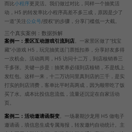
而比
小程序
更灵活。我们做过对比，同样一个抽奖活
动，H5 的转发率比小程序高差不多三成，原因是少了
一道”关注
公众号
/授权”的步骤，分享门槛低一大截。
三个真实案例：数据拆解
案例一：景区互动游戏引流到店
。一家景区做了”找宝
藏”小游戏 H5，玩完抽奖送门票抵扣券，分享好友多得
一次机会。活动两周，H5 访问十二万，到店核销券三
千多张。关键一步是：抽奖券必须到店核销，不是线上
发红包。这样一来，十二万访问里真到店的三千，是实
打实的到店消费，客单比平时高两成，因为顺带吃了饭
买了水。成本比投信息流低，流量还沉淀在自家活动
页。
案例二：活动邀请函裂变
。一场暑期沙龙用 H5 做电子
邀请函，填信息生成专属海报，转发邀约自动统计。主