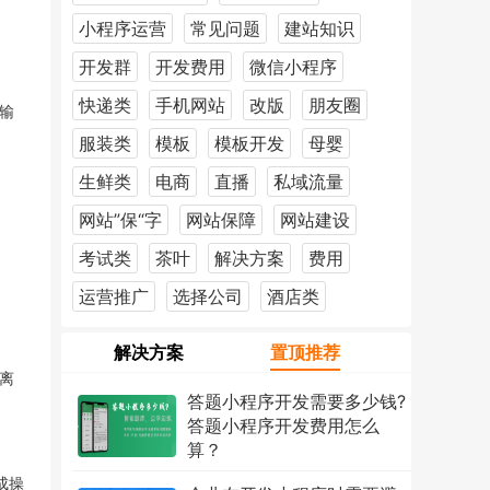
小程序运营
常见问题
建站知识
开发群
开发费用
微信小程序
快递类
手机网站
改版
朋友圈
输
服装类
模板
模板开发
母婴
生鲜类
电商
直播
私域流量
。
网站”保“字
网站保障
网站建设
考试类
茶叶
解决方案
费用
运营推广
选择公司
酒店类
。
解决方案
置顶推荐
离
答题小程序开发需要多少钱?
答题小程序开发费用怎么
算？
2026年7月18日
1224次
成操