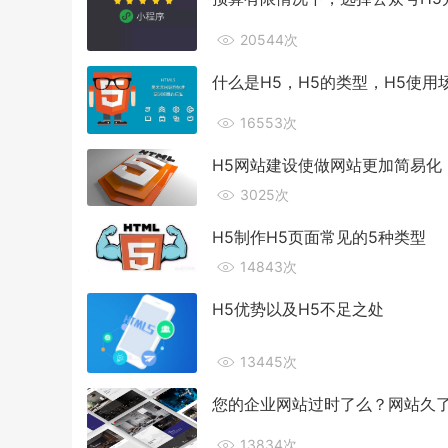
20544次
什么是H5，H5的类型，H5使用
16553次
H5网站建设使做网站更加简易化
3025次
H5制作H5页面常见的5种类型
14843次
H5优势以及H5不足之处
13445次
您的企业网站过时了么？网站久
13834次