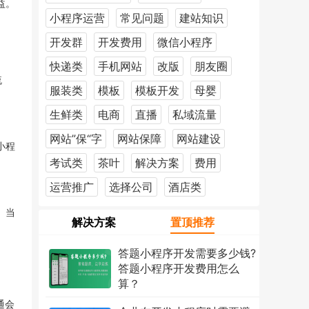
益。
小程序运营
常见问题
建站知识
开发群
开发费用
微信小程序
快递类
手机网站
改版
朋友圈
流
服装类
模板
模板开发
母婴
生鲜类
电商
直播
私域流量
网站”保“字
网站保障
网站建设
小程
考试类
茶叶
解决方案
费用
运营推广
选择公司
酒店类
。当
解决方案
置顶推荐
答题小程序开发需要多少钱?
答题小程序开发费用怎么
算？
2026年7月18日
1216次
通会