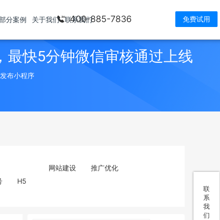
400-885-7836
免费试用
部分案例
关于我们
联系我们
，最快5分钟微信审核通过上线
> 发布小程序
网站建设
推广优化
号
H5
联
系
我
们