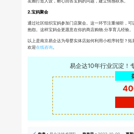
友圈打造人设，耐心回答宝妈的问题，建立情感联系。
2.宝妈聚会
通过社区组织宝妈参加门店聚会。这一环节注重倾听，可
抱怨。这样宝妈会更愿意在你的商店购物.分享育儿经验。
以上是南京易企达为母婴实体店如何利用小程序转型？拓
欢迎
在线咨询
。
易企达10年行业沉淀！
40
作者：
易企达技术团队
发布于：
2022-10-09
更新