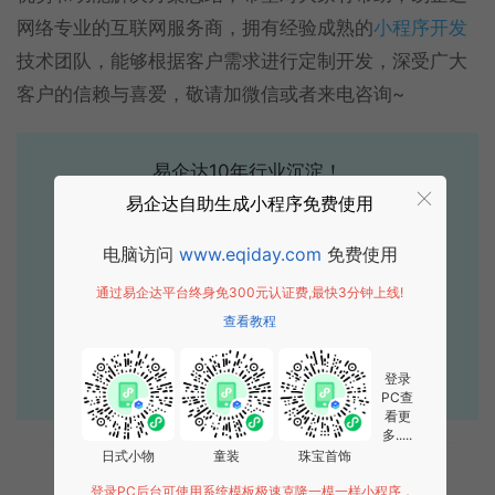
网络专业的互联网服务商，拥有经验成熟的
小程序开发
技术团队，能够根据客户需求进行定制开发，深受广大
客户的信赖与喜爱，敬请加微信或者来电咨询~
易企达10年行业沉淀！
易企达自助生成小程序免费使用
专业小程序、公众号H5 APP等软件开发
立即拨打电话享优惠
电脑访问
www.eqiday.com
免费使用
400-885-7836
通过易企达平台终身免300元认证费,最快3分钟上线!
查看教程
点击获取报价
登录
PC查
看更
多.....
日式小物
童装
珠宝首饰
标签:
解决方案
点餐类
登录PC后台可使用系统模板极速克隆一模一样小程序，