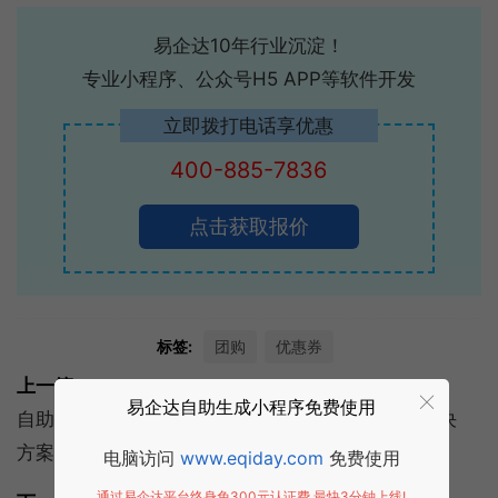
易企达10年行业沉淀！
专业小程序、公众号H5 APP等软件开发
立即拨打电话享优惠
400-885-7836
点击获取报价
标签:
团购
优惠券
上一篇:
易企达自助生成小程序免费使用
自助点餐小程序:微信自助点餐小程序优势和功能解决
方案
电脑访问
www.eqiday.com
免费使用
通过易企达平台终身免300元认证费,最快3分钟上线!