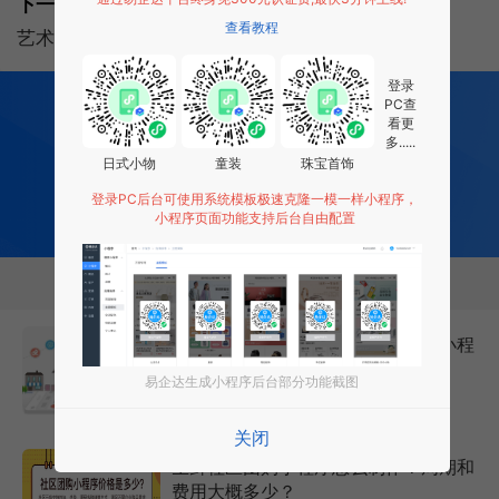
下一篇:
查看教程
艺术培训小程序:艺术培训小程序开发功能解决方案
登录
200
多项功能全部免费开发
PC查
全行业场景 适用
看更
多.....
0 成本 0 门槛 一键生成
日式小物
童装
珠宝首饰
让每个商家都拥有适合自己的小程序
登录PC后台可使用系统模板极速克隆一模一样小程序，
小程序页面功能支持后台自由配置
免费试用小程序
相关推荐
社区小程序团购怎么做？社区团购小程
序7大主要功能
易企达生成小程序后台部分功能截图
2026年7月18日
6069次
关闭
生鲜社区团购小程序怎么制作？周期和
费用大概多少？