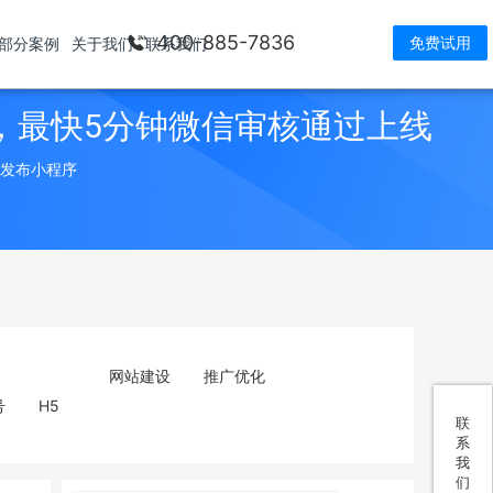
400-885-7836
免费试用
部分案例
关于我们
联系我们
，最快5分钟微信审核通过上线
> 发布小程序
网站建设
推广优化
号
H5
联
系
我
们