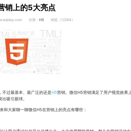
营销上的5大亮点
.eqiday.com
分类：
H5
浏览（12264）
，不过最基本、最广泛的还是
H5
营销。微信H5营销满足了用户视觉效果
突出吸引眼球。
来和大家聊一聊微信H5在营销上的亮点有哪些：