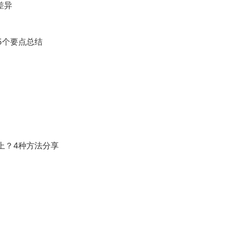
差异
5个要点总结
上？4种方法分享