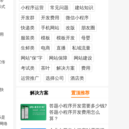
带
形式
小程序运营
常见问题
建站知识
开发群
开发费用
微信小程序
快递类
手机网站
改版
朋友圈
用
服装类
模板
模板开发
母婴
生鲜类
电商
直播
私域流量
网站”保“字
网站保障
网站建设
宣传
考试类
茶叶
解决方案
费用
运营推广
选择公司
酒店类
快
解决方案
置顶推荐
答题小程序开发需要多少钱?
答题小程序开发费用怎么
5是
算？
网络
2026年7月18日
1223次