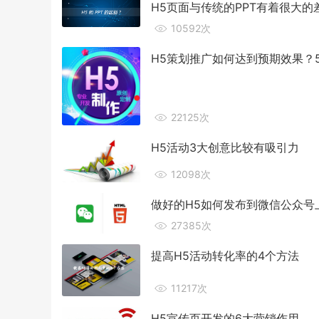
H5页面与传统的PPT有着很大的
10592次
H5策划推广如何达到预期效果？
22125次
H5活动3大创意比较有吸引力
12098次
做好的H5如何发布到微信公众号
27385次
提高H5活动转化率的4个方法
11217次
H5宣传页开发的6大营销作用